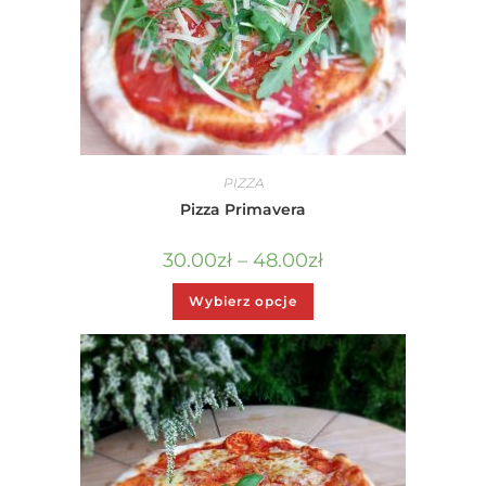
PIZZA
Pizza Primavera
30.00
zł
–
48.00
zł
Wybierz opcje