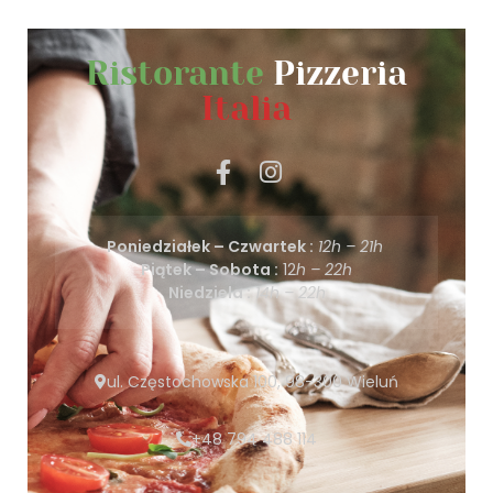
Ristorante
Pizzeria
Italia
Poniedziałek – Czwartek :
12h – 21h
Piątek – Sobota :
12
h – 22h
Niedziela :
14h – 22h
ul. Częstochowska 100, 98-300 Wieluń
+48 794 488 114