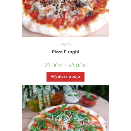
PIZZA
Pizza Funghi
27.00
zł
–
43.00
zł
Wybierz opcje