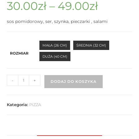
30.00
zł
–
49.00
zł
sos pomidorowy, ser, szynka, pieczarki , salami
MAŁA (26 CM)
ŚREDNIA (32 CM)
ROZMIAR
DUŻA (40 CM)
-
+
DODAJ DO KOSZYKA
Kategoria:
PIZZA