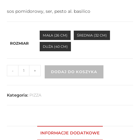
sos pomidorowy, ser, pesto al. basilico
MAŁA (26 CM)
ŚREDNIA (32 CM)
ROZMIAR
DUŻA (40 CM)
-
+
DODAJ DO KOSZYKA
Kategoria:
PIZZA
INFORMACJE DODATKOWE