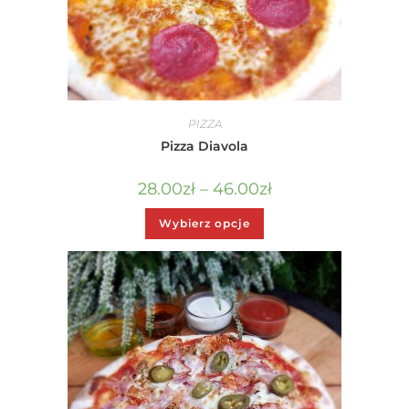
PIZZA
Pizza Diavola
28.00
zł
–
46.00
zł
Wybierz opcje