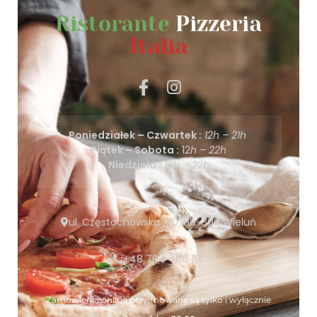
Ristorante
Pizzeria
Italia
Poniedziałek – Czwartek :
12h – 21h
Piątek – Sobota :
12
h – 22h
Niedziela :
14h – 22h
ul. Częstochowska 100, 98-300 Wieluń
+48 794 488 114
Zamówienia online przyjmowane są tylko i wyłącznie