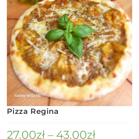
Pizza Regina
27.00
zł
–
43.00
zł