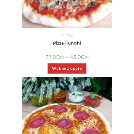
PIZZA
Pizza Funghi
27.00
zł
–
43.00
zł
Wybierz opcje