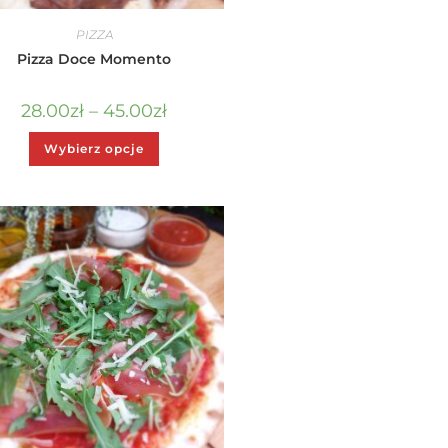
PIZZA
Pizza Doce Momento
28.00
zł
–
45.00
zł
Wybierz opcje