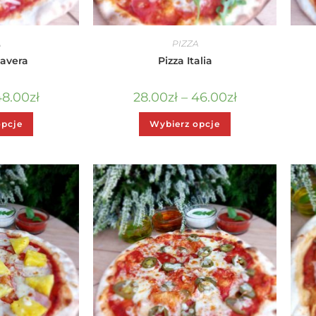
A
PIZZA
mavera
Pizza Italia
48.00
zł
28.00
zł
–
46.00
zł
opcje
Wybierz opcje