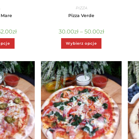
A
PIZZA
o Mare
Pizza Verde
52.00
zł
30.00
zł
–
50.00
zł
opcje
Wybierz opcje