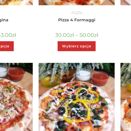
A
PIZZA
gina
Pizza 4 Formaggi
43.00
zł
30.00
zł
–
50.00
zł
opcje
Wybierz opcje