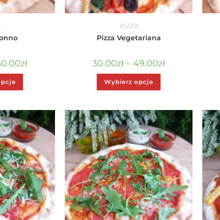
A
PIZZA
Tonno
Pizza Vegetariana
50.00
zł
30.00
zł
–
49.00
zł
opcje
Wybierz opcje