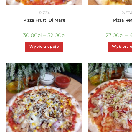
PIZZA
PIZZ
Pizza Frutti Di Mare
Pizza Re
30.00
zł
–
52.00
zł
27.00
zł
–
Wybierz opcje
Wybierz 