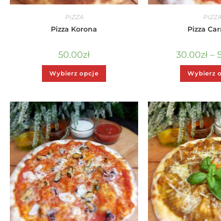
PIZZA
PIZZ
Pizza Korona
Pizza Ca
50.00
zł
30.00
zł
–
Wybierz opcje
Wybierz 