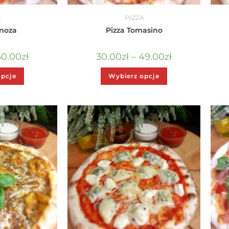
A
PIZZA
rnoza
Pizza Tomasino
50.00
zł
30.00
zł
–
49.00
zł
opcje
Wybierz opcje