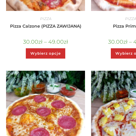
PIZZA
PIZZ
Pizza Calzone (PIZZA ZAWIJANA)
Pizza Pri
30.00
zł
–
49.00
zł
30.00
zł
–
Wybierz opcje
Wybierz 