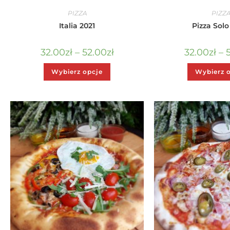
PIZZA
PIZZ
Italia 2021
Pizza Sol
32.00
zł
–
52.00
zł
32.00
zł
–
Wybierz opcje
Wybierz 