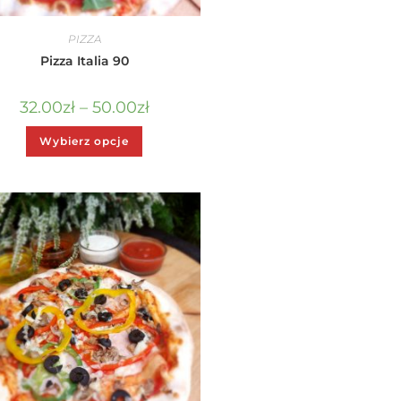
PIZZA
Pizza Italia 90
32.00
zł
–
50.00
zł
Wybierz opcje