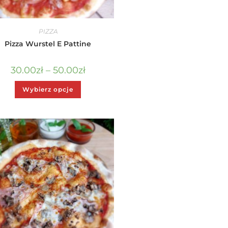
PIZZA
Pizza Wurstel E Pattine
30.00
zł
–
50.00
zł
Wybierz opcje