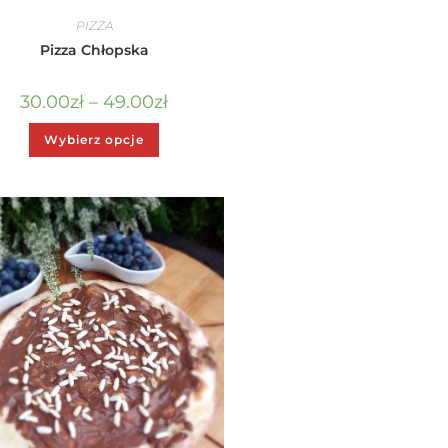
PIZZA
Pizza Chłopska
30.00
zł
–
49.00
zł
Wybierz opcje