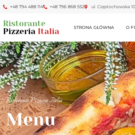
+48 794 488 114
+48 796 868 552
ul. Częstochowska 1
Ristorante
STRONA GŁÓWNA
O F
Pizzeria
Italia
Ristorante Pizzeria Italia
Menu