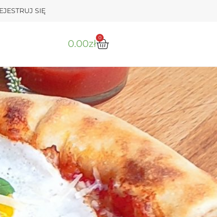
EJESTRUJ SIĘ
0
0.00
zł