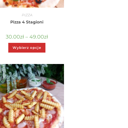
PIZZA
Pizza 4 Stagioni
30.00
zł
–
49.00
zł
Wybierz opcje