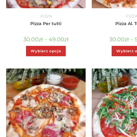
PIZZA
PIZZ
Pizza Per tutti
Pizza Al. 
30.00
zł
–
49.00
zł
30.00
zł
–
Wybierz opcje
Wybierz 